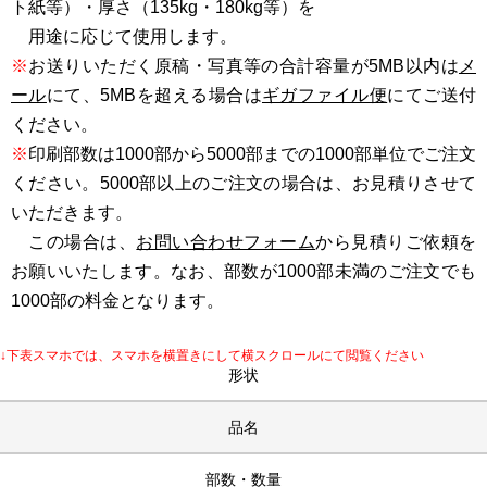
ト紙等）・厚さ（135kg・180kg等）を
用途に応じて使用します。
※
お送りいただく原稿・写真等の合計容量が5MB以内は
メ
ール
にて、5MBを超える場合は
ギガファイル便
にてご送付
ください。
※
印刷部数は1000部から5000部までの1000部単位でご注文
ください。5000部以上のご注文の場合は、お見積りさせて
いただきます。
この場合は、
お問い合わせフォーム
から見積りご依頼を
お願いいたします。なお、部数が1000部未満のご注文でも
1000部の料金となります。
↓下表スマホでは、スマホを横置きにして横スクロールにて閲覧ください
形状
品名
部数・数量