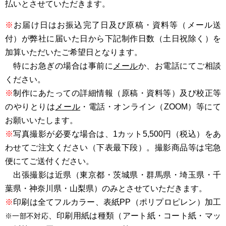
払いとさせていただきます。
※
お届け日はお振込完了日及び原稿・資料等（メール送
付）が弊社に届いた日から下記制作日数（土日祝除く）を
加算いただいたご希望日となります。
特にお急ぎの場合は事前に
メール
か、お電話にてご相談
ください。
※
制作にあたっての詳細情報（原稿・資料等）及び校正等
のやりとりは
メール
・電話・オンライン（ZOOM）等にて
お願いいたします。
※
写真撮影が必要な場合は、1カット5,500円（税込）をあ
わせてご注文ください（下表最下段）。撮影商品等は宅急
便にてご送付ください。
出張撮影は近県（東京都・茨城県・群馬県・埼玉県・千
葉県・神奈川県・山梨県）のみとさせていただきます。
※
印刷は全てフルカラー、表紙PP（ポリプロピレン）加工
、印刷用紙は種類（アート紙・コート紙・マッ
※一部不対応