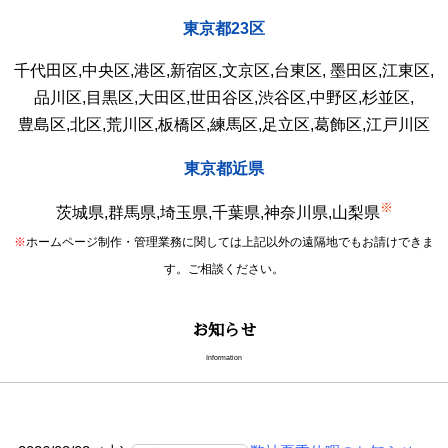
東京都23区
千代田区,中央区,港区,新宿区,文京区,台東区, 墨田区,江東区,
品川区,目黒区,大田区,世田谷区,渋谷区,中野区,杉並区,
豊島区,北区,荒川区,板橋区,練馬区,足立区,葛飾区,江戸川区
東京都近県
※
茨城県,群馬県,埼玉県,千葉県,神奈川県,山梨県
※
ホームページ制作・管理業務に関しては上記以外の遠隔地でもお請けできま
す。ご相談ください。
お知らせ
Information