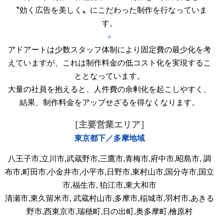
〝効く広告を美しく〟にこだわった制作を行なっていま
す。
●
アドアートは少数スタッフ体制により固定費の最少化を考
えていますが、これは制作料金の低コスト化を実現するこ
ととなっています。
大量の社員を抱えると、人件費の余剰化を起こしやすく、
結果、制作料金をアップせざるを得なくなります。
［主要営業エリア］
東京都下／多摩地域
八王子市,立川市,武蔵野市,三鷹市,青梅市,府中市,昭島市, 調
布市,町田市,小金井市,小平市,日野市,東村山市,国分寺市,国立
市,福生市, 狛江市,東大和市
清瀬市,東久留米市, 武蔵村山市,多摩市,稲城市,羽村市,あきる
野市,西東京市,瑞穂町,日の出町,奥多摩町,檜原村